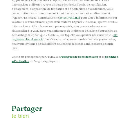
suppression et sont destinées à l'Agence / au Réseau. Conformément à la loi «
informatique et libertés », vous disposez des droits d’accès, de rectification,
d’effacement, d’opposition, de limitation et de portabilité de vos données. Vous
pouvez retirer votre consentement à tout moment en contactant directement
l’Agence / Le Réseau. Consultez le site
https://cnil.fr/fr
pour plus d’informations sur
vos droits. Si vous estimez, après avoir contacté l'Agence / le Réseau, que vos droits «
Informatique et Libertés » ne sont pas respectés, vous pouvez adresser une
réclamation à la CNIL. Nous vous informons de l’existence de la liste d'opposition au
démarchage téléphonique « Bloctel », sur laquelle vous pouvez vous inscrire ici :
htt
ps://www.bloctel.gouv.fr
. Dans le cadre de la protection des Données personnelles,
nous vous invitons à ne pas inscrire de Données sensibles dans le champ de saisie
libre.
Ce site est protégé par reCAPTCHA, les
Politiques de Confidentialité
et es
Condition
s d'utilisation
de Google s'appliquent.
partager
le bien