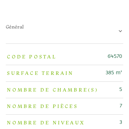
général
TRAD_ZEPHYR_Caracteristique
TRAD_ZEPHYR_Valeurs
CODE POSTAL
64570
SURFACE TERRAIN
385 m²
NOMBRE DE CHAMBRE(S)
5
NOMBRE DE PIÈCES
7
NOMBRE DE NIVEAUX
3