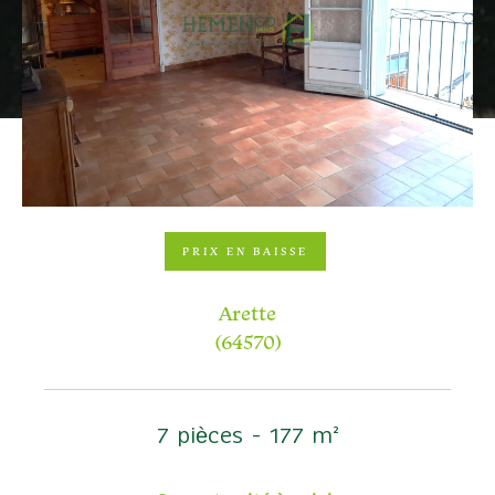
Budget
Budget
Surface
Surface
Pièces
Pièces
PRIX EN BAISSE
Référence
Arette
(64570)
AFFINER LES CRITÈRES
TERRASSE
PARKING
PISCINE
7 pièces - 177 m²
FILTRER PAR