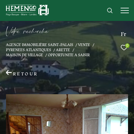
V
o
r
e
r
e
c
e
c
e
Fr
AGENCE IMMOBILIÈRE SAINT-PALAIS
VENTE
0
Effectuer une recherche
PYRENEES ATLANTIQUES
ARETTE
MAISON DE VILLAGE
OPPORTUNITE A SAISIR
et trouver le bien qui correspond à vos
critères
RETOUR
Type
d'offre
Acheter
Type
de
Type de bien
bien
Ville