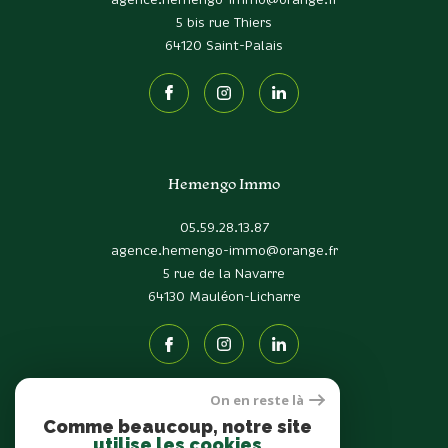
agence.hemengo-immo@orange.fr
5 bis rue Thiers
64120
Saint-Palais
Hemengo Immo
05.59.28.13.87
agence.hemengo-immo@orange.fr
5 rue de la Navarre
64130
Mauléon-Licharre
On en reste là
Comme beaucoup, notre site
Adhérents
utilise les cookies