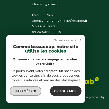
Hemengo Immo
05.59.65.76.63
agence.hemengo-immo@orange.fr
5 bis rue Thiers
64120
Saint-Palais
On en reste là
Comme beaucoup, notre site
utilise les cookies
On aimerait vous accompagner pendant
votre visite.
En poursuivant, vous acceptez l'utilisation des
Adhérents
cookies par ce site, afin de vous proposer des
contenus adaptés et réaliser des statistiques !
PARAMÉTRER
OK POUR MOI !
© 2026 | Tous droits réservés | Traduction powered by
Google |