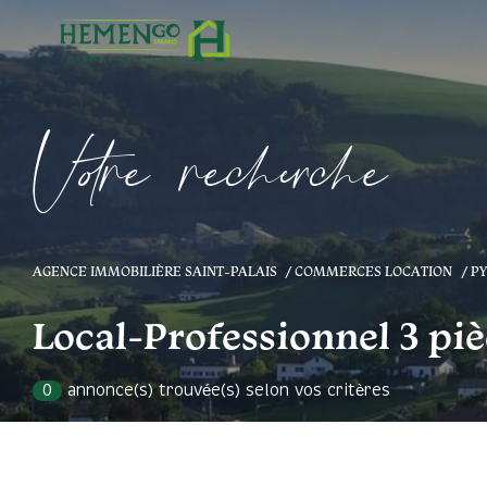
V
o
r
e
r
e
c
e
c
e
AGENCE IMMOBILIÈRE SAINT-PALAIS
COMMERCES LOCATION
P
Local-Professionnel 3 piè
0
annonce(s) trouvée(s) selon vos critères