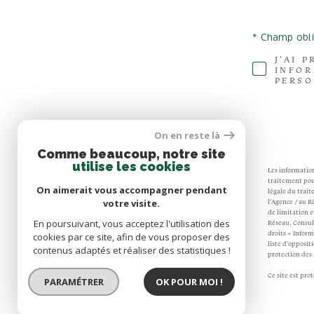
* Champ obli
J'AI 
INFOR
PERSO
On en reste là
Comme beaucoup, notre site
utilise les cookies
Les information
traitement pour
On aimerait vous accompagner pendant
légale du trait
votre visite.
l'Agence / au R
de limitation 
En poursuivant, vous acceptez l'utilisation des
Réseau. Consult
droits « Inform
cookies par ce site, afin de vous proposer des
liste d'opposit
contenus adaptés et réaliser des statistiques !
protection des 
Ce site est pr
PARAMÉTRER
OK POUR MOI !