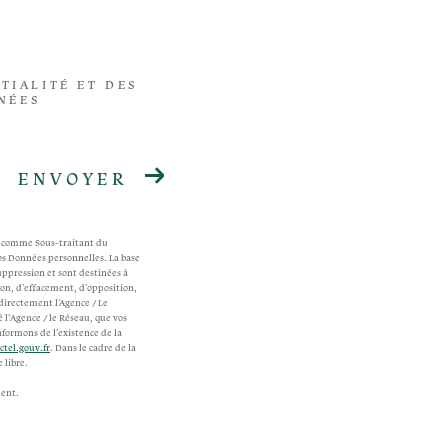
TIALITÉ ET DES
NÉES
ENVOYER
nt comme Sous-traitant du
os Données personnelles. La base
uppression et sont destinées à
tion, d’effacement, d’opposition,
directement l’Agence / Le
 l'Agence / le Réseau, que vos
nformons de l’existence de la
ctel.gouv.fr
. Dans le cadre de la
 libre.
uent.