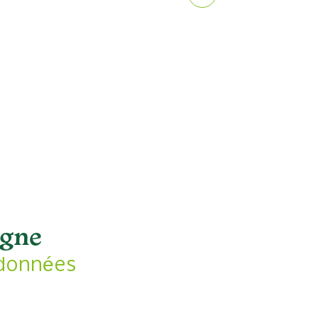
igne
données