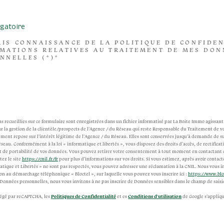
gatoire
PRIS CONNAISSANCE DE LA POLITIQUE DE CONFIDEN
MATIONS RELATIVES AU TRAITEMENT DE MES DON
NNELLES (*)*
s recueillies sur ce formulaire sont enregistrées dans un fichier informatisé par La Boite Immo agissa
 la gestion de la clientèle/prospects de l'Agence / du Réseau qui reste Responsable du Traitement de v
ement repose sur l'intérêt légitime de l'Agence / du Réseau. Elles sont conservées jusqu'à demande de s
éseau. Conformément à la loi « informatique et libertés », vous disposez des droits d’accès, de rectifica
et de portabilité de vos données. Vous pouvez retirer votre consentement à tout moment en contactant 
ez le site
https://cnil.fr/fr
pour plus d’informations sur vos droits. Si vous estimez, après avoir contacté
atique et Libertés » ne sont pas respectés, vous pouvez adresser une réclamation à la CNIL. Nous vous i
ion au démarchage téléphonique « Bloctel », sur laquelle vous pouvez vous inscrire ici :
https://www.blo
Données personnelles, nous vous invitons à ne pas inscrire de Données sensibles dans le champ de saisie
otégé par reCAPTCHA, les
Politiques de Confidentialité
et es
Conditions d'utilisation
de Google s'appliq