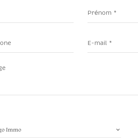
Prénom
*
ne
E-
mail
*
r
go Immo
e