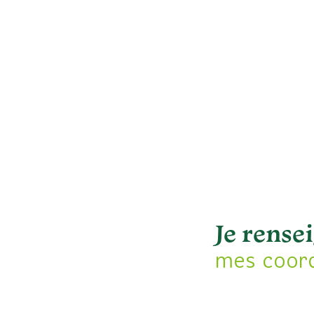
je rense
mes coor