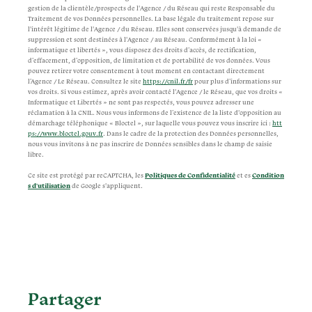
gestion de la clientèle/prospects de l'Agence / du Réseau qui reste Responsable du
Traitement de vos Données personnelles. La base légale du traitement repose sur
l'intérêt légitime de l'Agence / du Réseau. Elles sont conservées jusqu'à demande de
suppression et sont destinées à l'Agence / au Réseau. Conformément à la loi «
informatique et libertés », vous disposez des droits d’accès, de rectification,
d’effacement, d’opposition, de limitation et de portabilité de vos données. Vous
pouvez retirer votre consentement à tout moment en contactant directement
l’Agence / Le Réseau. Consultez le site
https://cnil.fr/fr
pour plus d’informations sur
vos droits. Si vous estimez, après avoir contacté l'Agence / le Réseau, que vos droits «
Informatique et Libertés » ne sont pas respectés, vous pouvez adresser une
réclamation à la CNIL. Nous vous informons de l’existence de la liste d'opposition au
démarchage téléphonique « Bloctel », sur laquelle vous pouvez vous inscrire ici :
htt
ps://www.bloctel.gouv.fr
. Dans le cadre de la protection des Données personnelles,
nous vous invitons à ne pas inscrire de Données sensibles dans le champ de saisie
libre.
Ce site est protégé par reCAPTCHA, les
Politiques de Confidentialité
et es
Condition
s d'utilisation
de Google s'appliquent.
partager