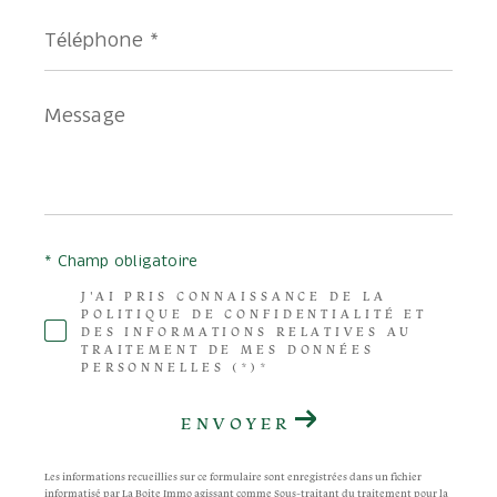
Téléphone
*
Message
*
* Champ obligatoire
J'AI PRIS CONNAISSANCE DE LA
POLITIQUE DE CONFIDENTIALITÉ ET
DES INFORMATIONS RELATIVES AU
TRAITEMENT DE MES DONNÉES
PERSONNELLES (*)*
ENVOYER
Les informations recueillies sur ce formulaire sont enregistrées dans un fichier
informatisé par La Boite Immo agissant comme Sous-traitant du traitement pour la