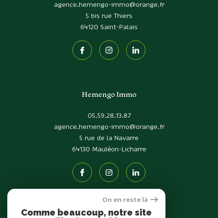
agence.hemengo-immo@orange.fr
5 bis rue Thiers
64120
Saint-Palais
Hemengo Immo
05.59.28.13.87
agence.hemengo-immo@orange.fr
5 rue de la Navarre
64130
Mauléon-Licharre
On en reste là
Comme beaucoup, notre site
Adhérents