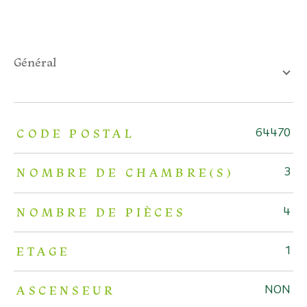
général
TRAD_ZEPHYR_Caracteristique
TRAD_ZEPHYR_Valeurs
CODE POSTAL
64470
NOMBRE DE CHAMBRE(S)
3
NOMBRE DE PIÈCES
4
ETAGE
1
ASCENSEUR
NON