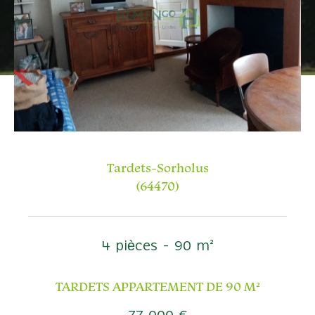
Budget
Budget
Surface
Surface
Pièces
Pièces
Tardets-Sorholus
Référence
(64470)
AFFINER LES CRITÈRES
4 pièces - 90 m²
TERRASSE
PARKING
PISCINE
TARDETS APPARTEMENT DE 90 M²
FILTRER PAR