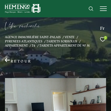
V
o
r
e
r
e
c
e
c
e
Fr
AGENCE IMMOBILIÈRE SAINT-PALAIS
VENTE
0
Effectuer une recherche
PYRENEES ATLANTIQUES
TARDETS SORHOLUS
APPARTEMENT
T4
TARDETS APPARTEMENT DE 90 M
et trouver le bien qui correspond à vos
critères
RETOUR
Type
d'offre
Acheter
Type
de
Type de bien
bien
Ville