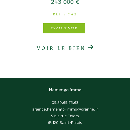
243 000 €
REF : 742
EXCLUSIVITÉ
VOIR LE BIEN
Hemengo Immo
05.59.65.76.63
agence.hemengo-immo@orange.fr
5 bis rue Thiers
64120
Saint-Palais