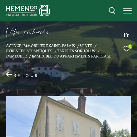
V
o
r
e
r
e
c
e
c
e
Fr
AGENCE IMMOBILIÈRE SAINT-PALAIS
VENTE
0
Effectuer une recherche
PYRENEES ATLANTIQUES
TARDETS SORHOLUS
IMMEUBLE
IMMEUBLE OU APPARTEMENTS PAR ETAGE
et trouver le bien qui correspond à vos
critères
RETOUR
Type
d'offre
Acheter
Type
de
Type de bien
bien
Ville