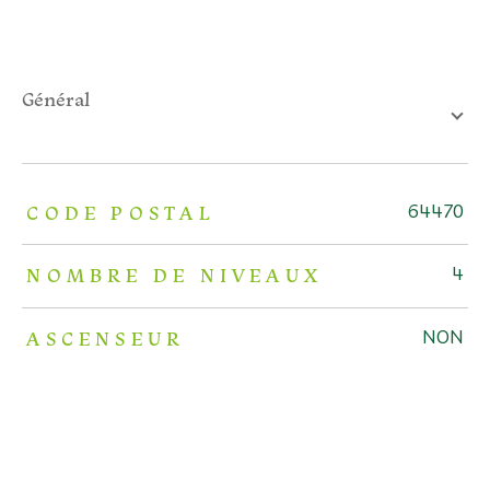
général
TRAD_ZEPHYR_Caracteristique
TRAD_ZEPHYR_Valeurs
CODE POSTAL
64470
NOMBRE DE NIVEAUX
4
ASCENSEUR
NON