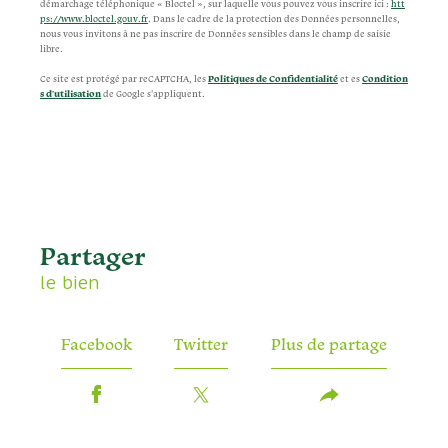
démarchage téléphonique « Bloctel », sur laquelle vous pouvez vous inscrire ici :
htt
ps://www.bloctel.gouv.fr
. Dans le cadre de la protection des Données personnelles,
nous vous invitons à ne pas inscrire de Données sensibles dans le champ de saisie
libre.
Ce site est protégé par reCAPTCHA, les
Politiques de Confidentialité
et es
Condition
s d'utilisation
de Google s'appliquent.
partager
le bien
Facebook
Twitter
Plus de partage