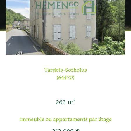
Budget
Budget
Surface
Surface
Pièces
Pièces
Tardets-Sorholus
Référence
(64470)
AFFINER LES CRITÈRES
263 m²
TERRASSE
PARKING
PISCINE
Immeuble ou appartements par étage
FILTRER PAR