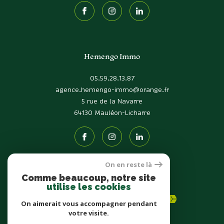
Hemengo Immo
05.59.28.13.87
agence.hemengo-immo@orange.fr
5 rue de la Navarre
64130
Mauléon-Licharre
On en reste là
Comme beaucoup, notre site
Adhérents
utilise les cookies
On aimerait vous accompagner pendant
votre visite.