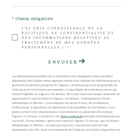
* Champ obligatoire
J'AI PRIS CONNAISSANCE DE LA
POLITIQUE DE CONFIDENTIALITÉ ET
DES INFORMATIONS RELATIVES AU
TRAITEMENT DE MES DONNÉES
PERSONNELLES (*)*
ENVOYER
Les informations recueillies sur ce formulaire sont enregistrées dans un fichier
informatisé par La Boite Immo agissant comme Sous-traitant du traitement pour la
gestion de la clientèle/prospects de l'Agence / du Réseau qui reste Responsable du
Traitement de vos Données personnelles. La base légale du traitement repose sur
l'intérêt légitime de l'Agence / du Réseau. Elles sont conservées jusqu'à demande de
suppression et sont destinées à l'Agence / au Réseau. Conformément à la loi «
informatique et libertés », vous disposez des droits d’accès, de rectification,
d’effacement, d’opposition, de limitation et de portabilité de vos données. Vous
pouvez retirer votre consentement à tout moment en contactant directement
l’Agence / Le Réseau. Consultez le site
https://cnil.fr/fr
pour plus d’informations sur
vos droits. Si vous estimez, après avoir contacté l'Agence / le Réseau, que vos droits «
Informatique et Libertés » ne sont pas respectés, vous pouvez adresser une
réclamation à la CNIL. Nous vous informons de l’existence de la liste d'opposition au