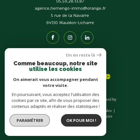
05.59.28.13.87
agence.hemengo-immo@orange.fr
5 rue de la Navarre
64130
Mauléon-Licharre
On en reste là
Comme beaucoup, notre site
Adhérents
utilise les cookies
On aimerait vous accompagner pendant
votre visite.
En poursuivant, vous acceptez l'utilisation des
© 2026 | Tous droits réservés | Traduction powered by
cookies par ce site, afin de vous proposer des
Google |
contenus adaptés et réaliser des statistiques !
Nos honoraires
Plan du site
Mentions légales
Admin
Nos liens
Politique RGPD
Cookies
PARAMÉTRER
OK POUR MOI !