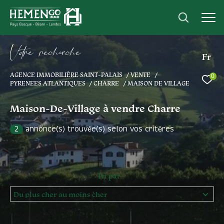
V
o
r
e
r
e
c
e
c
e
Fr
AGENCE IMMOBILIÈRE SAINT-PALAIS
VENTE
0
Effectuer une recherche
PYRENEES ATLANTIQUES
CHARRE
MAISON DE VILLAGE
et trouver le bien qui correspond à vos
Maison-De-Village à vendre Charre
critères
2
annonce(s) trouvée(s) selon vos critères
Type
d'offre
Acheter
Type
Tri par
de
Type de bien
bien
Du plus cher au moins cher
Ville