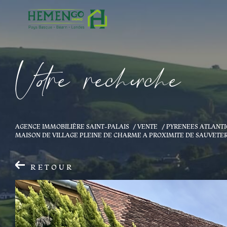
V
o
r
e
r
e
c
e
c
e
AGENCE IMMOBILIÈRE SAINT-PALAIS
VENTE
PYRENEES ATLANT
MAISON DE VILLAGE PLEINE DE CHARME A PROXIMITE DE SAUVETE
RETOUR