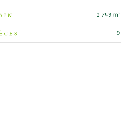
AIN
2 743 m²
ÈCES
9