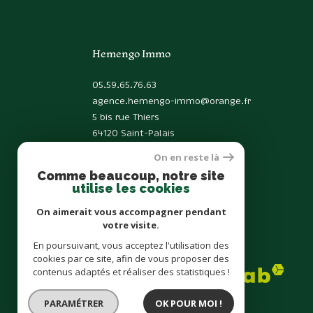
Hemengo Immo
05.59.65.76.63
agence.hemengo-immo@orange.fr
5 bis rue Thiers
64120
Saint-Palais
On en reste là
Comme beaucoup, notre site
utilise les cookies
On aimerait vous accompagner pendant
votre visite.
En poursuivant, vous acceptez l'utilisation des
Adhérents
cookies par ce site, afin de vous proposer des
contenus adaptés et réaliser des statistiques !
PARAMÉTRER
OK POUR MOI !