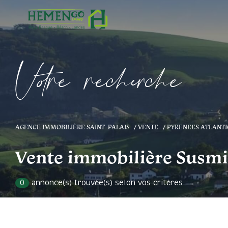
V
o
r
e
r
e
c
e
c
e
AGENCE IMMOBILIÈRE SAINT-PALAIS
VENTE
PYRENEES ATLANT
Vente immobilière Susm
0
annonce(s) trouvée(s) selon vos critères