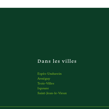
Dans les villes
Espès-Undurein
Arnéguy
Trois-Villes
Ispoure
Saint-Jean-le-Vieux