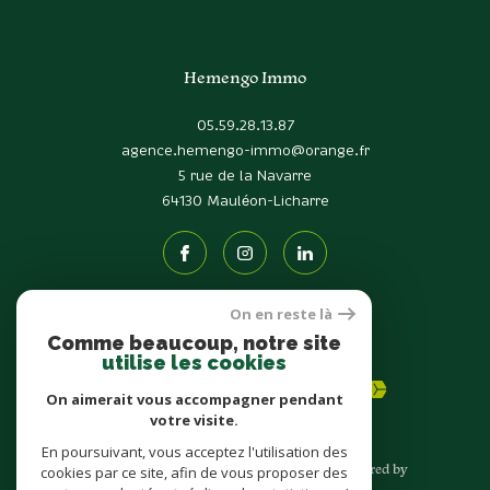
Hemengo Immo
05.59.28.13.87
agence.hemengo-immo@orange.fr
5 rue de la Navarre
64130
Mauléon-Licharre
On en reste là
Comme beaucoup, notre site
Adhérents
utilise les cookies
On aimerait vous accompagner pendant
votre visite.
En poursuivant, vous acceptez l'utilisation des
© 2026 | Tous droits réservés | Traduction powered by
cookies par ce site, afin de vous proposer des
Google |