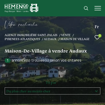
V
o
r
e
r
e
c
e
c
e
Fr
AGENCE IMMOBILIÈRE SAINT-PALAIS
VENTE
0
Effectuer une recherche
PYRENEES ATLANTIQUES
AUDAUX
MAISON DE VILLAGE
et trouver le bien qui correspond à vos
Maison-De-Village à vendre Audaux
critères
1
annonce(s) trouvée(s) selon vos critères
Type
d'offre
Acheter
Type
Tri par
de
Type de bien
bien
Du plus cher au moins cher
Ville